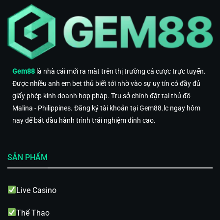
Cho
Tân
Thủ
Gem88
là nhà cái mới ra mắt trên thị trường cá cược trực tuyến.
Được nhiều anh em bet thủ biết tới nhờ vào sự uy tín có đầy đủ
giấy phép kinh doanh hợp pháp. Trụ sở chính đặt tại thủ đô
Malina - Philippines. Đăng ký tài khoản tại Gem88.lc ngay hôm
nay để bắt đầu hành trình trải nghiệm đỉnh cao.
SẢN PHẨM
Live Casino
Thể Thao