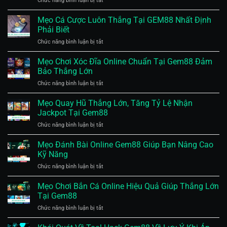
Chức năng bình luận bị tắt
Cao
Tips
Mẹo
Thủ
Bổ
Cá
Mẹo Cá Cược Luôn Thắng Tại GEM88 Nhất Định
Tối
Ích
Cược
Ưu
Phải Biết
Tại
Dễ
Cơ
GEM88
ở
Chức năng bình luận bị tắt
Trúng
Hội
Mẹo
–
Thắng
Cá
Mẹo Chơi Xóc Đĩa Online Chuẩn Tại Gem88 Đảm
Bí
Tại
Cược
Kíp
Bảo Thắng Lớn
GEM88
Luôn
Từ
ở
Chức năng bình luận bị tắt
Thắng
Các
Mẹo
Tại
Lão
Chơi
Mẹo Quay Hũ Thắng Lớn, Tăng Tỷ Lệ Nhận
GEM88
Làng
Xóc
Nhất
Jackpot Tại Gem88
Tại
Đĩa
Định
GEM88
ở
Chức năng bình luận bị tắt
Online
Phải
Mẹo
Chuẩn
Biết
Quay
Mẹo Đánh Bài Online Gem88 Giúp Bạn Nâng Cao
Tại
Hũ
Gem88
Kỹ Năng
Thắng
Đảm
ở
Chức năng bình luận bị tắt
Lớn,
Bảo
Mẹo
Tăng
Thắng
Đánh
Mẹo Chơi Bắn Cá Online Hiệu Quả Giúp Thắng Lớn
Tỷ
Lớn
Bài
Lệ
Tại Gem88
Online
Nhận
ở
Chức năng bình luận bị tắt
Gem88
Jackpot
Mẹo
Giúp
Tại
Chơi
Bạn