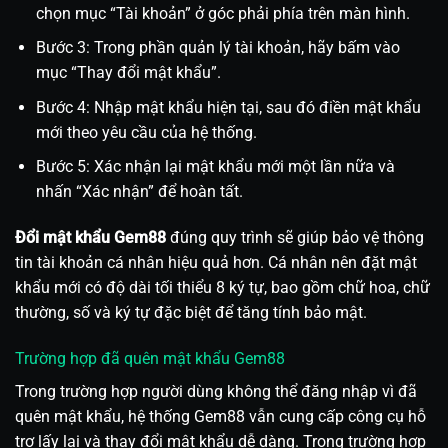
chọn mục “Tài khoản” ở góc phải phía trên màn hình.
Bước 3: Trong phần quản lý tài khoản, hãy bấm vào
mục “Thay đổi mật khẩu”.
Bước 4: Nhập mật khẩu hiện tại, sau đó điền mật khẩu
mới theo yêu cầu của hệ thống.
Bước 5: Xác nhận lại mật khẩu mới một lần nữa và
nhấn “Xác nhận” để hoàn tất.
Đổi mật khẩu
Gem88
đúng quy trình sẽ giúp bảo vệ thông
tin tài khoản cá nhân hiệu quả hơn. Cá nhân nên đặt mật
khẩu mới có độ dài tối thiểu 8 ký tự, bao gồm chữ hoa, chữ
thường, số và ký tự đặc biệt để tăng tính bảo mật.
Trường hợp đã quên mật khẩu Gem88
Trong trường hợp người dùng không thể đăng nhập vì đã
quên mật khẩu, hệ thống Gem88 vẫn cung cấp công cụ hỗ
trợ lấy lại và thay đổi mật khẩu dễ dàng. Trong trường hợp