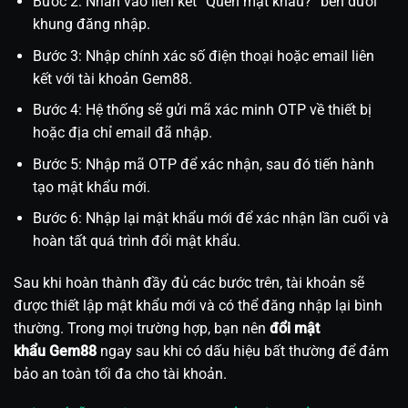
Bước 2: Nhấn vào liên kết “Quên mật khẩu?” bên dưới
khung đăng nhập.
Bước 3: Nhập chính xác số điện thoại hoặc email liên
kết với tài khoản Gem88.
Bước 4: Hệ thống sẽ gửi mã xác minh OTP về thiết bị
hoặc địa chỉ email đã nhập.
Bước 5: Nhập mã OTP để xác nhận, sau đó tiến hành
tạo mật khẩu mới.
Bước 6: Nhập lại mật khẩu mới để xác nhận lần cuối và
hoàn tất quá trình đổi mật khẩu.
Sau khi hoàn thành đầy đủ các bước trên, tài khoản sẽ
được thiết lập mật khẩu mới và có thể đăng nhập lại bình
thường. Trong mọi trường hợp, bạn nên
đổi mật
khẩu
Gem88
ngay sau khi có dấu hiệu bất thường để đảm
bảo an toàn tối đa cho tài khoản.