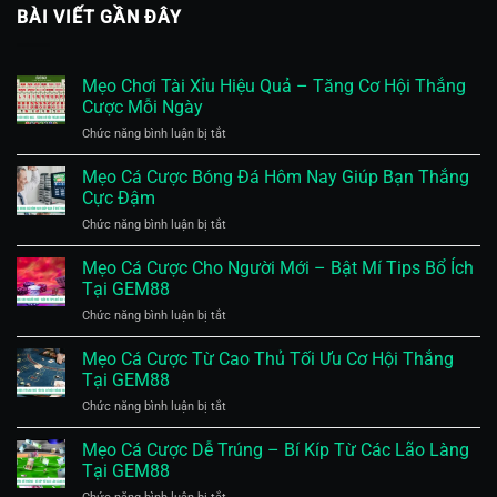
BÀI VIẾT GẦN ĐÂY
Mẹo Chơi Tài Xỉu Hiệu Quả – Tăng Cơ Hội Thắng
Cược Mỗi Ngày
ở
Chức năng bình luận bị tắt
Mẹo
Chơi
Mẹo Cá Cược Bóng Đá Hôm Nay Giúp Bạn Thắng
Tài
Cực Đậm
Xỉu
ở
Chức năng bình luận bị tắt
Hiệu
Mẹo
Quả
Cá
Mẹo Cá Cược Cho Người Mới – Bật Mí Tips Bổ Ích
–
Cược
Tăng
Tại GEM88
Bóng
Cơ
ở
Chức năng bình luận bị tắt
Đá
Hội
Mẹo
Hôm
Thắng
Cá
Mẹo Cá Cược Từ Cao Thủ Tối Ưu Cơ Hội Thắng
Nay
Cược
Cược
Giúp
Tại GEM88
Mỗi
Cho
Bạn
Ngày
ở
Chức năng bình luận bị tắt
Người
Thắng
Mẹo
Mới
Cực
Cá
Mẹo Cá Cược Dễ Trúng – Bí Kíp Từ Các Lão Làng
–
Đậm
Cược
Bật
Tại GEM88
Từ
Mí
ở