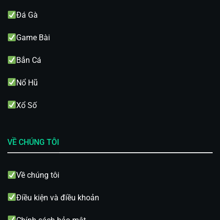
Đá Gà
Game Bài
Bắn Cá
Nổ Hũ
Xổ Số
VỀ CHÚNG TÔI
Về chúng tôi
Điều kiện và điều khoản