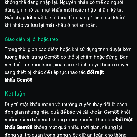
không thể đăng nhập lại. Nguyên nhân có thể do người
dùng ghi nhớ sai mật khẩu mới hoặc nhập nhầm ký tự.
Giải pháp tốt nhất là sử dụng tính năng “Hiện mật khẩu”
khi nhập và lưu lại mật khẩu ở nơi an toàn.
Giao diện bị lỗi hoặc treo
Trong thời gian cao điểm hoặc khi sử dụng trình duyệt kém
tương thích, trang Gem88 có thể bị chậm hoặc đứng. Bạn
nên thử làm mới trang, xóa cache trình duyệt hoặc chuyển
sang thiết bị khác để tiếp tục thao tác
đổi mật
khẩu
Gem88
.
Kết luận
Duy trì mật khẩu mạnh và thường xuyên thay đổi là cách
đơn giản nhưng hiệu quả để bảo vệ tài khoản Gem88 khỏi
những rủi ro bảo mật không mong muốn. Thao tác
Đổi mật
khẩu Gem88
không mất quá nhiều thời gian, nhưng lại
đóng vai trò quan trọng trong việc giữ an toàn cho thông