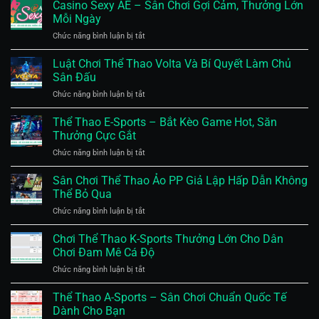
SA
Casino Sexy AE – Sân Chơi Gợi Cảm, Thưởng Lớn
Tuyến
Gaming
Dẫn
Mỗi Ngày
–
Đầu
ở
Chức năng bình luận bị tắt
Cá
Thế
Casino
Cược
Giới
Sexy
Luật Chơi Thể Thao Volta Và Bí Quyết Làm Chủ
Trực
AE
Tuyến
Sân Đấu
–
Chuẩn
ở
Chức năng bình luận bị tắt
Sân
Quốc
Luật
Chơi
Tế
Chơi
Thể Thao E-Sports – Bắt Kèo Game Hot, Săn
Gợi
Thể
Cảm,
Thưởng Cực Gắt
Thao
Thưởng
ở
Chức năng bình luận bị tắt
Volta
Lớn
Thể
Và
Mỗi
Thao
Sân Chơi Thể Thao Ảo PP Giả Lập Hấp Dẫn Không
Bí
Ngày
E-
Quyết
Thể Bỏ Qua
Sports
Làm
ở
Chức năng bình luận bị tắt
–
Chủ
Sân
Bắt
Sân
Chơi
Chơi Thể Thao K-Sports Thưởng Lớn Cho Dân
Kèo
Đấu
Thể
Game
Chơi Đam Mê Cá Độ
Thao
Hot,
ở
Chức năng bình luận bị tắt
Ảo
Săn
Chơi
PP
Thưởng
Thể
Thể Thao A-Sports – Sân Chơi Chuẩn Quốc Tế
Giả
Cực
Thao
Lập
Dành Cho Bạn
Gắt
K-