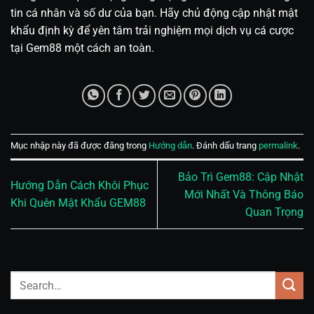
tin cá nhân và số dư của bạn. Hãy chủ động cập nhật mật
khẩu định kỳ để yên tâm trải nghiệm mọi dịch vụ cá cược
tại Gem88 một cách an toàn.
Mục nhập này đã được đăng trong
Hướng dẫn
. Đánh dấu trang
permalink
.
Bảo Trì Gem88: Cập Nhật
Hướng Dẫn Cách Khôi Phục
Mới Nhất Và Thông Báo
Khi Quên Mật Khẩu GEM88
Quan Trọng