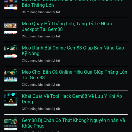
Cược
Kíp
Bảo Thắng Lớn
GEM88
Luôn
Từ
ở
Chức năng bình luận bị tắt
Thắng
Các
Mẹo
Tại
Lão
Chơi
Mẹo Quay Hũ Thắng Lớn, Tăng Tỷ Lệ Nhận
GEM88
Làng
Xóc
Nhất
Jackpot Tại Gem88
Tại
Đĩa
Định
GEM88
ở
Chức năng bình luận bị tắt
Online
Phải
Mẹo
Chuẩn
Biết
Quay
Mẹo Đánh Bài Online Gem88 Giúp Bạn Nâng Cao
Tại
Hũ
Gem88
Kỹ Năng
Thắng
Đảm
ở
Chức năng bình luận bị tắt
Lớn,
Bảo
Mẹo
Tăng
Thắng
Đánh
Mẹo Chơi Bắn Cá Online Hiệu Quả Giúp Thắng Lớn
Tỷ
Lớn
Bài
Lệ
Tại Gem88
Online
Nhận
ở
Chức năng bình luận bị tắt
Gem88
Jackpot
Mẹo
Giúp
Tại
Chơi
Khái Quát Về Tool Hack Gem88 Về Lưu Ý Khi Áp
Bạn
Gem88
Bắn
Nâng
Dụng
Cá
Cao
ở
Chức năng bình luận bị tắt
Online
Kỹ
Khái
Hiệu
Năng
Quát
Gem88 Bị Chặn Có Thật Không? Nguyên Nhân Và
Quả
Về
Giúp
Khắc Phục
Tool
Thắng