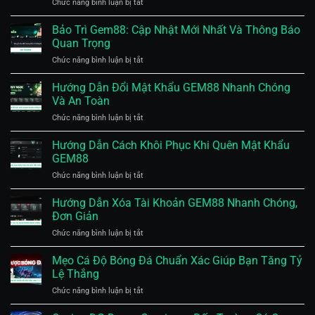
ở
Chức năng bình luận bị tắt
Hack
Lớn
Gem88
Gem88
Tại
Bị
Bảo Trì Gem88: Cập Nhật Mới Nhất Và Thông Báo
Về
Gem88
Chặn
Lưu
Quan Trọng
Có
Ý
ở
Chức năng bình luận bị tắt
Thật
Khi
Bảo
Không?
Áp
Trì
Hướng Dẫn Đổi Mật Khẩu GEM88 Nhanh Chóng
Nguyên
Dụng
Gem88:
Nhân
Và An Toàn
Cập
Và
ở
Chức năng bình luận bị tắt
Nhật
Khắc
Hướng
Mới
Phục
Dẫn
Hướng Dẫn Cách Khôi Phục Khi Quên Mật Khẩu
Nhất
Đổi
Và
GEM88
Mật
Thông
ở
Chức năng bình luận bị tắt
Khẩu
Báo
Hướng
GEM88
Quan
Dẫn
Hướng Dẫn Xóa Tài Khoản GEM88 Nhanh Chóng,
Nhanh
Trọng
Cách
Chóng
Đơn Giản
Khôi
Và
ở
Chức năng bình luận bị tắt
Phục
An
Hướng
Khi
Toàn
Dẫn
Mẹo Cá Độ Bóng Đá Chuẩn Xác Giúp Bạn Tăng Tỷ
Quên
Xóa
Mật
Lệ Thắng
Tài
Khẩu
ở
Chức năng bình luận bị tắt
Khoản
GEM88
Mẹo
GEM88
Cá