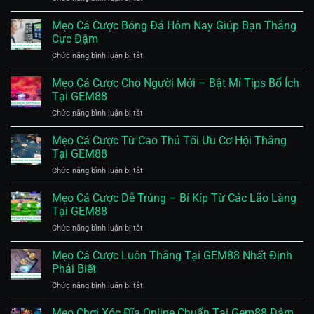
Mẹo
Chơi
Mẹo Cá Cược Bóng Đá Hôm Nay Giúp Bạn Thắng
Tài
Cực Đậm
Xỉu
ở
Chức năng bình luận bị tắt
Hiệu
Mẹo
Quả
Cá
Mẹo Cá Cược Cho Người Mới – Bật Mí Tips Bổ Ích
–
Cược
Tăng
Tại GEM88
Bóng
Cơ
ở
Chức năng bình luận bị tắt
Đá
Hội
Mẹo
Hôm
Thắng
Cá
Mẹo Cá Cược Từ Cao Thủ Tối Ưu Cơ Hội Thắng
Nay
Cược
Cược
Giúp
Tại GEM88
Mỗi
Cho
Bạn
Ngày
ở
Chức năng bình luận bị tắt
Người
Thắng
Mẹo
Mới
Cực
Cá
Mẹo Cá Cược Dễ Trúng – Bí Kíp Từ Các Lão Làng
–
Đậm
Cược
Bật
Tại GEM88
Từ
Mí
ở
Chức năng bình luận bị tắt
Cao
Tips
Mẹo
Thủ
Bổ
Cá
Mẹo Cá Cược Luôn Thắng Tại GEM88 Nhất Định
Tối
Ích
Cược
Ưu
Phải Biết
Tại
Dễ
Cơ
GEM88
ở
Chức năng bình luận bị tắt
Trúng
Hội
Mẹo
–
Thắng
Cá
Mẹo Chơi Xóc Đĩa Online Chuẩn Tại Gem88 Đảm
Bí
Tại