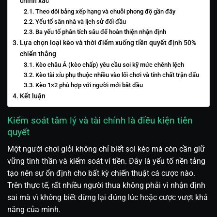
chính xác
Theo dõi bảng xếp hạng và chuỗi phong độ gần đây
Yếu tố sân nhà và lịch sử đối đầu
Ba yếu tố phân tích sâu để hoàn thiện nhận định
Lựa chọn loại kèo và thời điểm xuống tiền quyết định 50%
chiến thắng
Kèo châu Á (kèo chấp) yêu cầu soi kỹ mức chênh lệch
Kèo tài xỉu phụ thuộc nhiều vào lối chơi và tính chất trận đấu
Kèo 1×2 phù hợp với người mới bắt đầu
Kết luận
Kiểm soát tâm lý và tài chính là điều kiện tiên
quyết
Một người chơi giỏi không chỉ biết soi kèo mà còn cần giữ
vững tinh thần và kiểm soát ví tiền. Đây là yếu tố nền tảng
tạo nên sự ổn định cho bất kỳ chiến thuật cá cược nào.
Trên thực tế, rất nhiều người thua không phải vì nhận định
sai mà vì không biết dừng lại đúng lúc hoặc cược vượt khả
năng của mình.