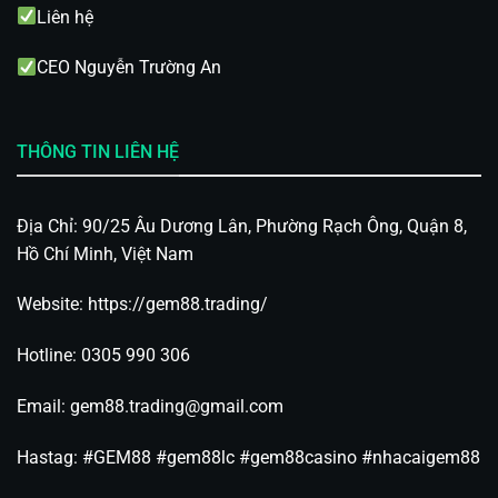
Liên hệ
CEO Nguyễn Trường An
THÔNG TIN LIÊN HỆ
Địa Chỉ: 90/25 Âu Dương Lân, Phường Rạch Ông, Quận 8,
Hồ Chí Minh, Việt Nam
Website: https://gem88.trading/
Hotline: 0305 990 306
Email:
gem88.trading@gmail.com
Hastag: #GEM88 #gem88lc #gem88casino #nhacaigem88