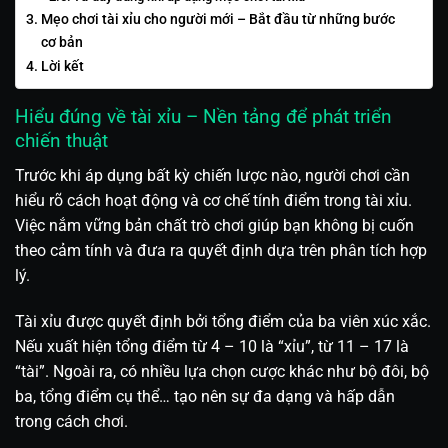
Mẹo chơi tài xỉu cho người mới – Bắt đầu từ những bước
cơ bản
Lời kết
Hiểu đúng về tài xỉu – Nền tảng để phát triển
chiến thuật
Trước khi áp dụng bất kỳ chiến lược nào, người chơi cần
hiểu rõ cách hoạt động và cơ chế tính điểm trong tài xỉu.
Việc nắm vững bản chất trò chơi giúp bạn không bị cuốn
theo cảm tính và đưa ra quyết định dựa trên phân tích hợp
lý.
Tài xỉu được quyết định bởi tổng điểm của ba viên xúc xắc.
Nếu xuất hiện tổng điểm từ 4 – 10 là “xỉu”, từ 11 – 17 là
“tài”. Ngoài ra, có nhiều lựa chọn cược khác như bộ đôi, bộ
ba, tổng điểm cụ thể… tạo nên sự đa dạng và hấp dẫn
trong cách chơi.