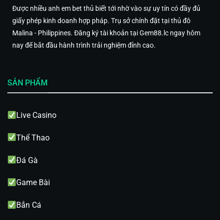
Được nhiều anh em bet thủ biết tới nhờ vào sự uy tín có đầy đủ
giấy phép kinh doanh hợp pháp. Trụ sở chính đặt tại thủ đô
Malina - Philippines. Đăng ký tài khoản tại Gem88.lc ngay hôm
nay để bắt đầu hành trình trải nghiệm đỉnh cao.
SẢN PHẨM
Live Casino
Thể Thao
Đá Gà
Game Bài
Bắn Cá