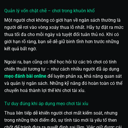
Quản lý vốn chặt chẽ – chơi trong khuôn khổ
Một người chơi không có giới hạn về ngân sách thường là
người dễ rơi vào vòng xoáy thua lỗ nhất. Hãy tự đặt ra mức
thua tối đa cho mỗi ngày và tuyệt đối tuân thủ nó. Khi có
giới hạn rõ ràng, bạn sẽ dễ giữ bình tĩnh hơn trước những
kết quả bất ngờ.
Ngoài ra, bạn cũng có thể học hỏi từ các trò chơi có tính
chiến thuật tương tự – như cách nhiều người đã áp dụng
mẹo đánh bài online
để luyện phản xạ, khả năng quan sát
và quản lý ngân sách. Những kỹ năng đó hoàn toàn có thể
chuyển hoá thành lợi thế khi chơi tài xỉu.
Tư duy đúng khi áp dụng mẹo chơi tài xỉu
Thua liên tiếp dễ khiến người chơi mất kiểm soát, nhưng
trong những thời điểm đó, sự tỉnh táo mới là yếu tố then
chốt để tránh đưa ra quyết định sai lầm. Việc giữ được cái