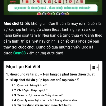
Mẹo chơi tài xỉu
không chỉ đơn thuần là may rủi mà còn là
sự kết hợp tinh tế giữa chiến thuật, kinh nghiệm và khả
năng kiểm soát tâm lý. Nếu bạn đã từng thua vì “đánh theo
cảm tính”, thì bài viết này chính là chiếc chìa khóa để bạn
thay đổi cuộc chơi. Đừng bỏ qua những chiến lược đã
được
Gem88
kiểm chứng dưới đây!
Mục Lục Bài Viết
Hiểu đúng về tài xỉu – Nền tảng để phát triển chiến thuật
Bí kíp chơi tài xỉu giúp bạn làm chủ mọi ván đấu
Quan sát bảng lịch sử
Chơi “gấp thếp ngược”
Tránh cược vào cửa “bẫy nhà cái”
Quản lý vốn chặt chẽ – chơi trong khuôn khổ
Tư duy đúng khi áp dụng mẹo chơi tài xỉu