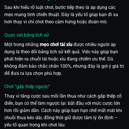
Sau khi hiểu rõ luật chơi, bước tiếp theo là áp dụng các
mẹo mang tính chiến thuật. Đây là yếu tố giúp bạn đi xa
hơn thay vì chỉ chơi theo cảm hứng hoặc đoán mò.
Quan sát bảng lịch sử
Một trong những
mẹo chơi tài xỉu
được nhiều người áp
dụng là theo dõi bảng lịch sử kết quả. Việc này giúp bạn
phát hiện ra chuỗi tài hoặc xỉu đang chiếm ưu thế. Dù
không đảm bảo chắc chắn 100%, nhưng đây là gợi ý giá trị
để đưa ra lựa chọn phù hợp.
Chơi “gấp thếp ngược”
Thay vì tăng cược sau mỗi lần thua như cách gấp thếp cổ
điển, bạn có thể làm ngược lại: bắt đầu với mức cược lớn
hơn rồi giảm dần. Cách này giúp bạn hạn chế mất mát khi
chuỗi thua kéo dài, đồng thời giữ được tâm lý ổn định –
yếu tố quan trọng khi chơi lâu.