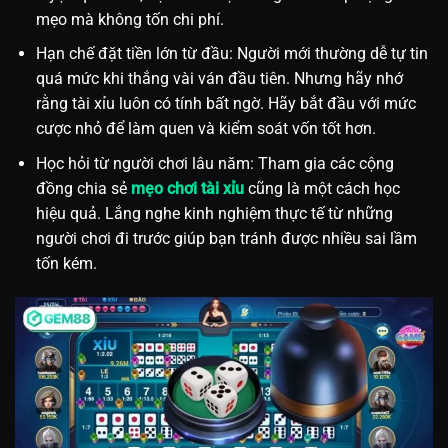
mẹo mà không tốn chi phí.
Hạn chế đặt tiền lớn từ đầu: Người mới thường dễ tự tin
quá mức khi thắng vài ván đầu tiên. Nhưng hãy nhớ
rằng tài xỉu luôn có tính bất ngờ. Hãy bắt đầu với mức
cược nhỏ để làm quen và kiểm soát vốn tốt hơn.
Học hỏi từ người chơi lâu năm: Tham gia các cộng
đồng chia sẻ
mẹo chơi tài xỉu
cũng là một cách học
hiệu quả. Lắng nghe kinh nghiệm thực tế từ những
người chơi đi trước giúp bạn tránh được nhiều sai lầm
tốn kém.