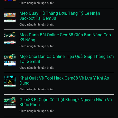
ở
Chức năng bình luận bị tắt
Thắng
Các
Mẹo
Tại
Lão
Chơi
Mẹo Quay Hũ Thắng Lớn, Tăng Tỷ Lệ Nhận
GEM88
Làng
Xóc
Nhất
Jackpot Tại Gem88
Tại
Đĩa
Định
GEM88
ở
Chức năng bình luận bị tắt
Online
Phải
Mẹo
Chuẩn
Biết
Quay
Mẹo Đánh Bài Online Gem88 Giúp Bạn Nâng Cao
Tại
Hũ
Gem88
Kỹ Năng
Thắng
Đảm
ở
Chức năng bình luận bị tắt
Lớn,
Bảo
Mẹo
Tăng
Thắng
Đánh
Mẹo Chơi Bắn Cá Online Hiệu Quả Giúp Thắng Lớn
Tỷ
Lớn
Bài
Lệ
Tại Gem88
Online
Nhận
ở
Chức năng bình luận bị tắt
Gem88
Jackpot
Mẹo
Giúp
Tại
Chơi
Khái Quát Về Tool Hack Gem88 Về Lưu Ý Khi Áp
Bạn
Gem88
Bắn
Nâng
Dụng
Cá
Cao
ở
Chức năng bình luận bị tắt
Online
Kỹ
Khái
Hiệu
Năng
Quát
Gem88 Bị Chặn Có Thật Không? Nguyên Nhân Và
Quả
Về
Giúp
Khắc Phục
Tool
Thắng
ở
Chức năng bình luận bị tắt
Hack
Lớn
Gem88
Gem88
Tại