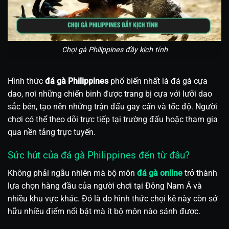
Chọi gà Philippines đầy kịch tính
Hình thức
đá gà Philippines
phổ biến nhất là đá gà cựa
dao, nơi những chiến binh được trang bị cựa với lưỡi dao
sắc bén, tạo nên những trận đấu gay cấn và tốc độ. Người
chơi có thể theo dõi trực tiếp tại trường đấu hoặc tham gia
qua nền tảng trực tuyến.
Sức hút của đá gà Philippines đến từ đâu?
Không phải ngẫu nhiên mà bộ môn
đá gà online
trở thành
lựa chọn hàng đầu của người chơi tại Đông Nam Á và
nhiều khu vực khác. Đó là do hình thức chọi kê này còn sở
hữu nhiều điểm nổi bật mà ít bộ môn nào sánh được.