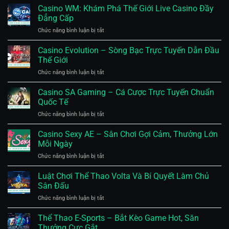
DG
Casino WM: Khám Phá Thế Giới Live Casino Đầy
Xác
DreamGaming
Giúp
Đẳng Cấp
–
Bạn
ở
Chức năng bình luận bị tắt
Đấu
Tăng
Casino
Trường
Tỷ
WM:
Casino Evolution – Sòng Bạc Trực Tuyến Dẫn Đầu
Cá
Lệ
Khám
Cược
Thế Giới
Thắng
Phá
Trực
ở
Chức năng bình luận bị tắt
Thế
Tuyến
Casino
Giới
Uy
Evolution
Casino SA Gaming – Cá Cược Trực Tuyến Chuẩn
Live
Tín
–
Casino
Quốc Tế
Sòng
Đầy
ở
Chức năng bình luận bị tắt
Bạc
Đẳng
Casino
Trực
Cấp
SA
Casino Sexy AE – Sân Chơi Gợi Cảm, Thưởng Lớn
Tuyến
Gaming
Dẫn
Mỗi Ngày
–
Đầu
ở
Chức năng bình luận bị tắt
Cá
Thế
Casino
Cược
Giới
Sexy
Luật Chơi Thể Thao Volta Và Bí Quyết Làm Chủ
Trực
AE
Tuyến
Sân Đấu
–
Chuẩn
ở
Chức năng bình luận bị tắt
Sân
Quốc
Luật
Chơi
Tế
Chơi
Thể Thao E-Sports – Bắt Kèo Game Hot, Săn
Gợi
Thể
Cảm,
Thưởng Cực Gắt