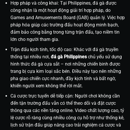
Hợp pháp và công khai: Tại Philippines, đá gà được
công nhận là một hoạt động giải trí hợp pháp, do
Games and Amusements Board (GAB) quản lý. Việc hợp
pháp hóa giúp các trường đấu hoạt động minh bạch,
đảm bảo công bằng trong từng trận đấu, tạo niềm tin
lớn cho người tham gia.
Trận đấu kịch tính, tốc độ cao: Khác với đá gà truyền
thống tại nhiều nơi,
đá gà Philippines
chủ yếu sử dụng
hình thức đá gà cựa sắt – nơi những chiến binh được
trang bị cựa kim loại sắc bén. Điều này tạo nên những
pha giao chiến cực nhanh, đầy kịch tính và bất ngờ,
khiến người xem không thể rời mắt.
Cá cược trực tuyến dễ tiếp cận: Người chơi không cần
đến tận trường đấu vẫn có thể theo dõi và đặt cược
thông qua các nền tảng online. Video chất lượng cao, tỷ
lệ cược rõ ràng cùng nhiều công cụ hỗ trợ như thống kê,
lịch sử trận đấu giúp nâng cao trải nghiệm cá cược và