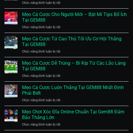
ở
Chức năng bình luận bị tắt
Hiệu
Mẹo
Quả
Cá
Mẹo Cá Cược Cho Người Mới – Bật Mí Tips Bổ Ích
–
Cược
Tăng
Tại GEM88
Bóng
Cơ
ở
Chức năng bình luận bị tắt
Đá
Hội
Mẹo
Hôm
Thắng
Cá
Mẹo Cá Cược Từ Cao Thủ Tối Ưu Cơ Hội Thắng
Nay
Cược
Cược
Giúp
Tại GEM88
Mỗi
Cho
Bạn
Ngày
ở
Chức năng bình luận bị tắt
Người
Thắng
Mẹo
Mới
Cực
Cá
Mẹo Cá Cược Dễ Trúng – Bí Kíp Từ Các Lão Làng
–
Đậm
Cược
Bật
Tại GEM88
Từ
Mí
ở
Chức năng bình luận bị tắt
Cao
Tips
Mẹo
Thủ
Bổ
Cá
Mẹo Cá Cược Luôn Thắng Tại GEM88 Nhất Định
Tối
Ích
Cược
Ưu
Phải Biết
Tại
Dễ
Cơ
GEM88
ở
Chức năng bình luận bị tắt
Trúng
Hội
Mẹo
–
Thắng
Cá
Mẹo Chơi Xóc Đĩa Online Chuẩn Tại Gem88 Đảm
Bí
Tại
Cược
Kíp
Bảo Thắng Lớn
GEM88
Luôn
Từ
ở
Chức năng bình luận bị tắt
Thắng
Các
Mẹo
Tại
Lão