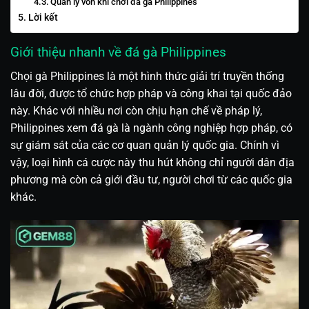
Quản lý vốn khi chơi đá gà Philippines
Lời kết
Giới thiệu nhanh về đá gà Philippines
Chọi gà Philippines là một hình thức giải trí truyền thống
lâu đời, được tổ chức hợp pháp và công khai tại quốc đảo
này. Khác với nhiều nơi còn chịu hạn chế về pháp lý,
Philippines xem đá gà là ngành công nghiệp hợp pháp, có
sự giám sát của các cơ quan quản lý quốc gia. Chính vì
vậy, loại hình cá cược này thu hút không chỉ người dân địa
phương mà còn cả giới đầu tư, người chơi từ các quốc gia
khác.