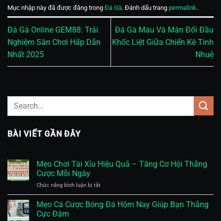
Mục nhập này đã được đăng trong
Đá Gà
. Đánh dấu trang
permalink
.
Đá Gà Online GEM88: Trải
Đá Gà Máu Và Màn Đối Đầu
Nghiệm Sân Chơi Hấp Dẫn
Khốc Liệt Giữa Chiến Kê Tinh
Nhất 2025
Nhuệ
BÀI VIẾT GẦN ĐÂY
Mẹo Chơi Tài Xỉu Hiệu Quả – Tăng Cơ Hội Thắng
Cược Mỗi Ngày
ở
Chức năng bình luận bị tắt
Mẹo
Chơi
Mẹo Cá Cược Bóng Đá Hôm Nay Giúp Bạn Thắng
Tài
Cực Đậm
Xỉu