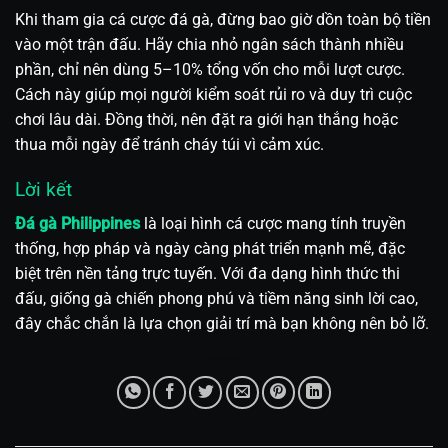
Khi tham gia cá cược đá gà,
đừng bao giờ dồn toàn bộ tiền
vào một trận đấu. Hãy chia nhỏ ngân sách thành nhiều
phần, chỉ nên dùng 5–10% tổng vốn cho mỗi lượt cược.
Cách này giúp mọi người kiểm soát rủi ro và duy trì cuộc
chơi lâu dài. Đồng thời, nên đặt ra giới hạn thắng hoặc
thua mỗi ngày để tránh cháy túi vì cảm xúc.
Lời kết
Đá gà Philippines
là loại hình cá cược mang tính truyền
thống, hợp pháp và ngày càng phát triển mạnh mẽ, đặc
biệt trên nền tảng trực tuyến. Với đa dạng hình thức thi
đấu, giống gà chiến phong phú và tiềm năng sinh lời cao,
đây chắc chắn là lựa chọn giải trí mà bạn không nên bỏ lỡ.