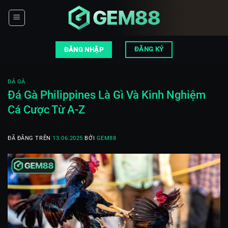
Chuyển
đến
nội
dung
ĐĂNG KÝ
ĐĂNG NHẬP
ĐÁ GÀ
Đá Gà Philippines Là Gì Và Kinh Nghiệm
Cá Cược Từ A-Z
ĐÃ ĐĂNG TRÊN
13.06.2025
BỞI
GEM88