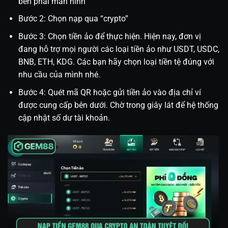
bên phải màn hình
Bước 2: Chọn nạp qua “crypto”
Bước 3: Chọn tiền ảo để thực hiện. Hiện nay, đơn vị
đang hỗ trợ mọi người các loại tiền ảo như USDT, USDC,
BNB, ETH, KDG. Các bạn hãy chọn loại tiền tệ đúng với
nhu cầu của mình nhé.
Bước 4: Quét mã QR hoặc gửi tiền ảo vào địa chỉ ví
được cung cấp bên dưới. Chờ trong giây lát để hệ thống
cập nhật số dư tài khoản.