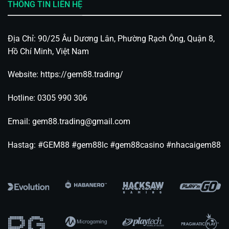
THÔNG TIN LIÊN HỆ
Địa Chỉ: 90/25 Âu Dương Lân, Phường Rạch Ông, Quận 8,
Hồ Chí Minh, Việt Nam
Website: https://gem88.trading/
Hotline: 0305 990 306
Email:
gem88.trading@gmail.com
Hastag: #GEM88 #gem88lc #gem88casino #nhacaigem88