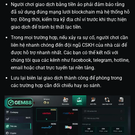
Người chơi giao dịch bằng tiền ảo phải đảm bảo rằng
đã sử dụng đúng mạng lưới blockchain mà hệ thống hỗ
trợ. Đồng thời, kiểm tra kỹ địa chỉ ví trước khi thực hiện
giao dịch để tránh bị thất lạc tiền.
Trong mọi trường hợp, nếu xảy ra sự cố, người chơi cần
liên hệ nhanh chóng đến đội ngũ CSKH của nhà cái để
được hỗ trợ nhanh nhất. Các bạn có thể kết nối với
chúng tôi qua các kênh như facebook, telegram, hotline,
email hoặc chat trực tuyến tại nền tảng.
Lưu lại biên lai giao dịch thành công để phòng trong
các trường hợp cần đối chiếu hay so sánh.