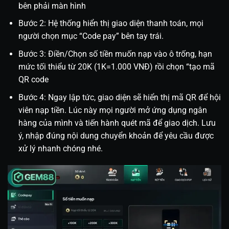
bên phải màn hình
Bước 2: Hệ thống hiển thị giao diện thanh toán, mọi
người chọn mục “Code pay” bên tay trái.
Bước 3: Điền/Chọn số tiền muốn nạp vào ô trống, hạn
mức tối thiểu từ 20K (1K=1.000 VNĐ) rồi chọn “tạo mã
QR code
Bước 4: Ngay lập tức, giao diện sẽ hiển thị mã QR để hội
viên nạp tiền. Lúc này mọi người mở ứng dụng ngân
hàng của mình và tiến hành quét mã để giao dịch. Lưu
ý, nhập đúng nội dung chuyển khoản để yêu cầu được
xử lý nhanh chóng nhé.