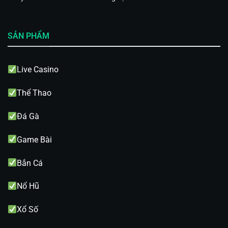
SẢN PHẨM
Live Casino
Thể Thao
Đá Gà
Game Bài
Bắn Cá
Nổ Hũ
Xổ Số