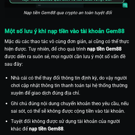
Nạp tiền Gem88 qua crypto an toàn tuyệt đối
Một số lưu ý khi nạp tiền vào tài khoản Gem88
Mặc dù các thao tác vô cùng đơn giản, ai cũng có thể thực
hiện được. Tuy nhiên, để cho quá trình
nạp tiền Gem88
được diễn ra suôn sẻ, mọi người cần lưu ý một số vấn đề
sau đây:
Nhà cái có thể thay đổi thông tin định kỳ, do vậy người
chơi cập nhật thông tin thanh toán tại hệ thống thường
xuyên để giao dịch đúng địa chỉ.
Ghi chú đúng nội dung chuyển khoản theo yêu cầu, nếu
sai sót, có thể sẽ không được cộng tiền vào tài khoản.
Tuyệt đối không được sử dụng tài khoản của người
khác để
nạp tiền Gem88
.