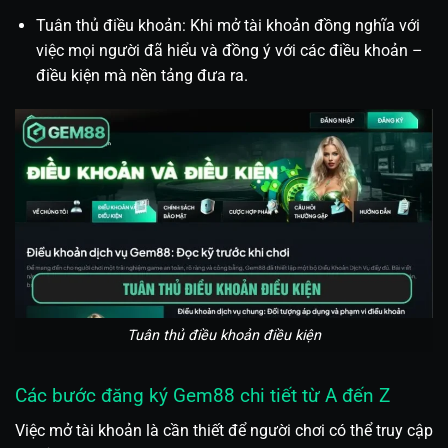
Tuân thủ điều khoản: Khi mở tài khoản đồng nghĩa với
việc mọi người đã hiểu và đồng ý với các điều khoản –
điều kiện mà nền tảng đưa ra.
Tuân thủ điều khoản điều kiện
Các bước đăng ký Gem88 chi tiết từ A đến Z
Việc mở tài khoản là cần thiết để người chơi có thể truy cập