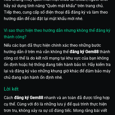
hãy sử dụng tính năng “Quên mật khẩu” trên trang chủ.
Tiếp theo, cung cấp số điện thoại đã đăng ký và làm theo
hướng dẫn để cài đặt lại mật khẩu mới nhé.
Vì sao thực hiện theo hướng dẫn nhưng không thể đăng ký
thành công?
Nếu các bạn đã thực hiện chính xác theo những bước
hướng dẫn ở trên mà vẫn không thể
đăng ký Gem88
thành
công có thể là do kết nối mạng tại khu vực của bạn không
ổn định hoặc hệ thống đang tiến hành bảo trì. Hãy kiểm tra
lại và đăng ký vào những khung giờ khác để đảm bảo máy
chủ đang vận hành ổn định nhé.
Lời kết
Cách
đăng ký Gem88
nhanh và an toàn đã được tổng hợp
cụ thể. Cùng với đó là những lưu ý để quá trình thực hiện
trơn tru, không xảy ra sự cố đáng tiếc. Mong rằng bài viết