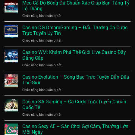
Dẫn
Mẹo Cá Độ Bóng Đá Chuẩn Xác Giúp Bạn Tăng Tỷ
Quên
Xóa
Mật
Lệ Thắng
Tài
Khẩu
ở
Chức năng bình luận bị tắt
Khoản
GEM88
Mẹo
GEM88
Cá
Casino DG DreamGaming – Đấu Trường Cá Cược
Nhanh
Độ
Chóng,
Trực Tuyến Uy Tín
Bóng
Đơn
ở
Chức năng bình luận bị tắt
Đá
Giản
Casino
Chuẩn
DG
Casino WM: Khám Phá Thế Giới Live Casino Đầy
Xác
DreamGaming
Giúp
Đẳng Cấp
–
Bạn
ở
Chức năng bình luận bị tắt
Đấu
Tăng
Casino
Trường
Tỷ
WM:
Casino Evolution – Sòng Bạc Trực Tuyến Dẫn Đầu
Cá
Lệ
Khám
Cược
Thế Giới
Thắng
Phá
Trực
ở
Chức năng bình luận bị tắt
Thế
Tuyến
Casino
Giới
Uy
Evolution
Casino SA Gaming – Cá Cược Trực Tuyến Chuẩn
Live
Tín
–
Casino
Quốc Tế
Sòng
Đầy
ở
Chức năng bình luận bị tắt
Bạc
Đẳng
Casino
Trực
Cấp
SA
Casino Sexy AE – Sân Chơi Gợi Cảm, Thưởng Lớn
Tuyến
Gaming
Dẫn
Mỗi Ngày
–