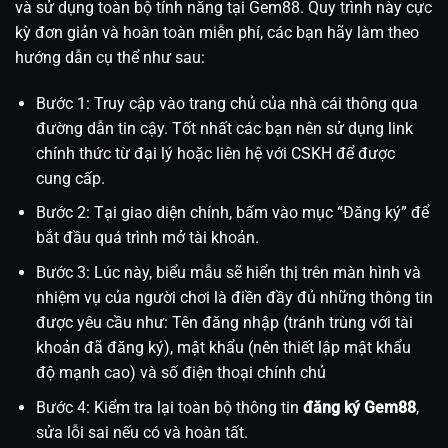
và sử dụng toàn bộ tính năng tại Gem88. Quy trình này cực
kỳ đơn giản và hoàn toàn miễn phí, các bạn hãy làm theo
hướng dẫn cụ thể như sau:
Bước 1: Truy cập vào trang chủ của nhà cái thông qua
đường dẫn tin cậy. Tốt nhất các bạn nên sử dụng link
chính thức từ đại lý hoặc liên hệ với CSKH để được
cung cấp.
Bước 2: Tại giao diện chính, bấm vào mục “Đăng ký” để
bắt đầu quá trình mở tài khoản.
Bước 3: Lúc này, biểu mẫu sẽ hiển thị trên màn hình và
nhiệm vụ của người chơi là điền đầy đủ những thông tin
được yêu cầu như: Tên đăng nhập (tránh trùng với tài
khoản đã đăng ký), mật khẩu (nên thiết lập mật khẩu
độ mạnh cao) và số điện thoại chính chủ
Bước 4: Kiểm tra lại toàn bộ thông tin
đăng ký Gem88
,
sửa lỗi sai nếu có và hoàn tất.