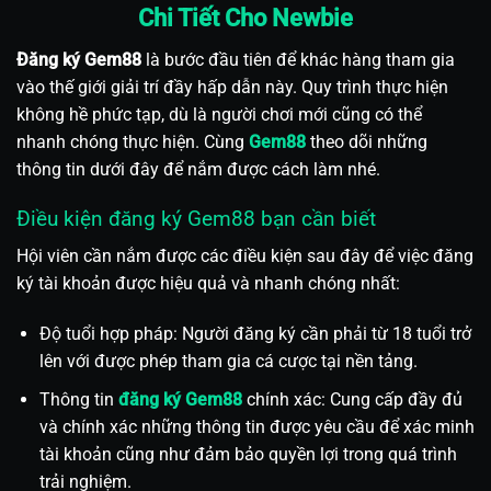
Chi Tiết Cho Newbie
Đăng ký Gem88
là bước đầu tiên để khác hàng tham gia
vào thế giới giải trí đầy hấp dẫn này. Quy trình thực hiện
không hề phức tạp, dù là người chơi mới cũng có thể
nhanh chóng thực hiện. Cùng
Gem88
theo dõi những
thông tin dưới đây để nắm được cách làm nhé.
Điều kiện đăng ký Gem88 bạn cần biết
Hội viên cần nắm được các điều kiện sau đây để việc đăng
ký tài khoản được hiệu quả và nhanh chóng nhất:
Độ tuổi hợp pháp: Người đăng ký cần phải từ 18 tuổi trở
lên với được phép tham gia cá cược tại nền tảng.
Thông tin
đăng ký Gem88
chính xác: Cung cấp đầy đủ
và chính xác những thông tin được yêu cầu để xác minh
tài khoản cũng như đảm bảo quyền lợi trong quá trình
trải nghiệm.