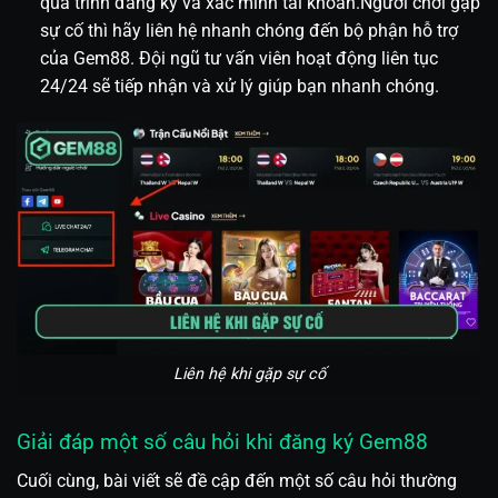
quá trình đăng ký và xác minh tài khoản.Người chơi gặp
sự cố thì hãy liên hệ nhanh chóng đến bộ phận hỗ trợ
của Gem88. Đội ngũ tư vấn viên hoạt động liên tục
24/24 sẽ tiếp nhận và xử lý giúp bạn nhanh chóng.
Liên hệ khi gặp sự cố
Giải đáp một số câu hỏi khi đăng ký Gem88
Cuối cùng, bài viết sẽ đề cập đến một số câu hỏi thường