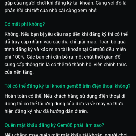
gặp của người chơi khi đăng ký tài khoản. Cùng với đó là
phản hồi chi tiết của nhà cái cùng xem nhé:
Có mất phí không?
Không. Nếu bạn bị yêu cầu nạp tiền khi đăng ký thì có thể
đã truy cập nhầm vào các địa chỉ giải mạo. Toàn bộ quá
trình đăng ký và xác minh tài khoản tại Gem88 đều miễn
phí 100%. Các bạn chỉ cần bỏ ra một chút thời gian để
cung cấp thông tin là có thể trở thành hội viên chính thức
của nền tảng.
Tôi có thể đăng ký tài khoản gem88 trên điện thoại không?
Hoàn toàn có thể. Nếu khách hàng sử dụng điện thoại di
động thì có thể tải ứng dụng của đơn vị về máy và thực
hiện đăng ký như đã hướng dẫn ở trên.
Quên mật khẩu đăng ký Gem88 phải làm sao?
Nếu chẳng may quên mất mật khẩu tài khoản, người chơi