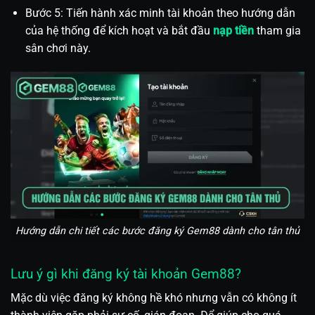
Bước 5: Tiến hành xác minh tài khoản theo hướng dẫn
của hệ thống để kích hoạt và bắt đầu
nạp tiền
tham gia
sân chơi này.
Hướng dẫn chi tiết các bước đăng ký Gem88 dành cho tân thủ
Lưu ý gì khi đăng ký tài khoản Gem88?
Mặc dù việc đăng ký không hề khó nhưng vẫn có không ít