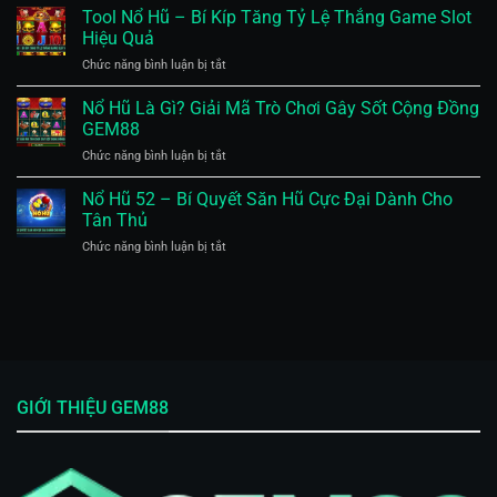
Thao
Tool Nổ Hũ – Bí Kíp Tăng Tỷ Lệ Thắng Game Slot
Lớn
Thể
A-
Cho
Hiệu Quả
Bỏ
Sports
Dân
Qua
ở
Chức năng bình luận bị tắt
–
Chơi
Tool
Sân
Đam
Nổ
Nổ Hũ Là Gì? Giải Mã Trò Chơi Gây Sốt Cộng Đồng
Chơi
Mê
Hũ
Chuẩn
GEM88
Cá
–
Quốc
Độ
ở
Chức năng bình luận bị tắt
Bí
Tế
Nổ
Kíp
Dành
Hũ
Nổ Hũ 52 – Bí Quyết Săn Hũ Cực Đại Dành Cho
Tăng
Cho
Là
Tỷ
Tân Thủ
Bạn
Gì?
Lệ
ở
Chức năng bình luận bị tắt
Giải
Thắng
Nổ
Mã
Game
Hũ
Trò
Slot
52
Chơi
Hiệu
–
Gây
Quả
Bí
Sốt
Quyết
Cộng
Săn
Đồng
Hũ
GEM88
GIỚI THIỆU GEM88
Cực
Đại
Dành
Cho
Tân